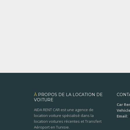
À
PROPOS DE LA LOCATION DE
CONT
VOITURE
Car Ren
AIDA RENT CAR est une agence de
Vehicle
location voiture spécialisé dans la
Email:
location voitures récentes et Transfert
Aéroport en Tunisie.