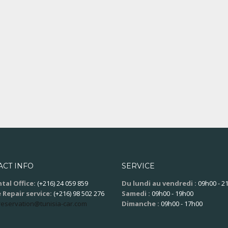
ACT INFO
SERVICE
tal Office:
(+216) 24 059 859
Du lundi au vendredi :
09h00 - 2
 Repair service:
(+216) 98 502 276
Samedi :
09h00 - 19h00
reservation@tunisia-car.com
Dimanche :
09h00 - 17h00