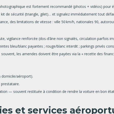
et photographique est fortement recommandé (photos + vidéos) pour évi
kit de sécurité (triangle, gilet)… et signalez immédiatement tout défa
ance, des limitations de vitesse : ville 50 km/h, nationales 90, autoro
e, vigilance renforcée (dos-d’âne non signalés, circulation parfois im
ntes bleu/blanc payantes ; rouge/blanc interdit ; parkings privés cons
 : souvent, les amendes doivent être payées via la « recette des financ
 domicile/aéroport).
 prestataire.
tion — souvent restituée à condition de rendre la voiture en bon éta
ies et services aéroport