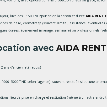
civile, vol, bris, avec options comme protection pneus ou glace, et for
jour, luxe dès ~150 TND/jour selon la saison et durée
AIDA RENT 
rances de base, kilométrage (souvent illimité), assistance, éventuelles 
longues durées, événement (mariage, séminaire) ou professionnels (véh
location avec
AIDA RENT
2 ans d’ancienneté requis)
t 2000–5000 TND selon l’agence), souvent restituée si aucune anomal
 options, lieu de prise en charge et restitution (même à un autre endro