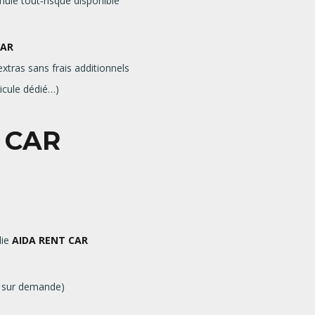
mule tout‑risque disponible
CAR
extras sans frais additionnels
icule dédié…)
 CAR
ie
AIDA RENT CAR
it sur demande)