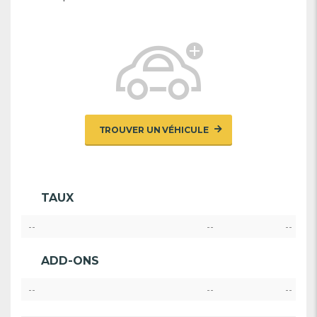
TROUVER UN VÉHICULE
TAUX
--
--
--
ADD-ONS
--
--
--