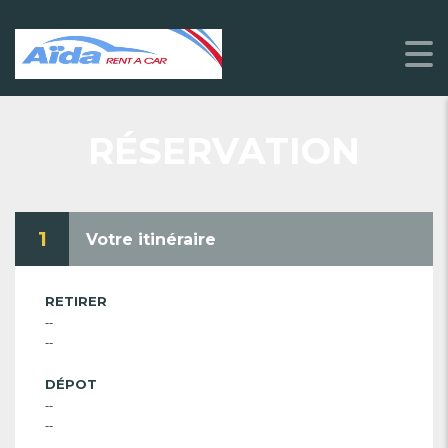
RÉSERVATION
1
Votre itinéraire
RETIRER
--
--
DÉPOT
--
--