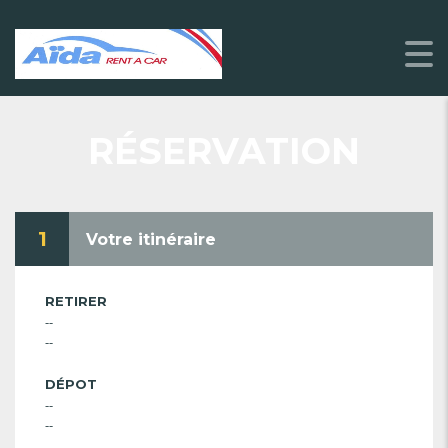
RÉSERVATION
1
Votre itinéraire
RETIRER
--
--
DÉPOT
--
--