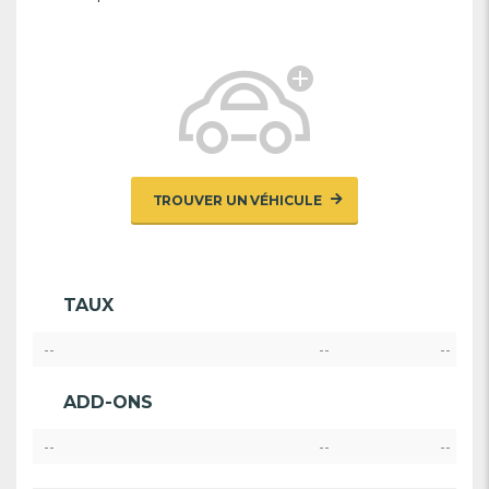
TROUVER UN VÉHICULE
TAUX
--
--
--
ADD-ONS
--
--
--