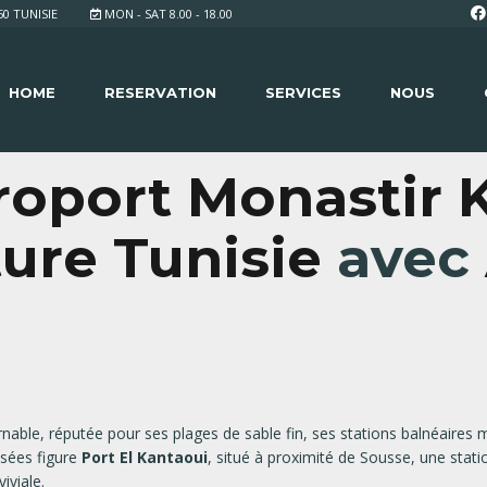
 TUNISIE
MON - SAT 8.00 - 18.00
HOME
RESERVATION
SERVICES
NOUS
roport Monastir 
ture Tunisie
avec
rnable, réputée pour ses plages de sable fin, ses stations balnéaires 
isées figure
Port El Kantaoui
, situé à proximité de Sousse, une stat
iviale.