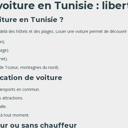
voiture en Tunisie : libe
iture en Tunisie ?
-delà des hôtels et des plages. Louer une voiture permet de découvrir 
n).
age).
et).
 de Tozeur, montagnes du nord).
ocation de voiture
ransports en commun.
s attractions.
lle.
re à tout moment.
eur ou sans chauffeur