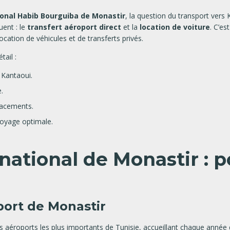
ional Habib Bourguiba de Monastir
, la question du transport vers
uent : le
transfert aéroport direct
et la
location de voiture
. C’es
ocation de véhicules et de transferts privés.
tail :
 Kantaoui.
.
acements.
voyage optimale.
rnational de Monastir : 
oport de Monastir
s aéroports les plus importants de Tunisie, accueillant chaque année 