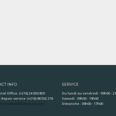
ACT INFO
SERVICE
tal Office:
(+216) 24 059 859
Du lundi au vendredi :
09h00 - 2
 Repair service:
(+216) 98 502 276
Samedi :
09h00 - 19h00
reservation@tunisia-car.com
Dimanche :
09h00 - 17h00