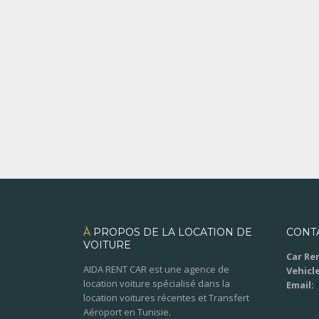
À
PROPOS DE LA LOCATION DE
CONT
VOITURE
Car Ren
AIDA RENT CAR est une agence de
Vehicle
location voiture spécialisé dans la
Email:
location voitures récentes et Transfert
Aéroport en Tunisie.