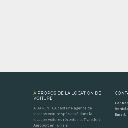
À
PROPOS DE LA LOCATION DE
CONT
VOITURE
Car Ren
AIDA RENT CAR est une agence de
Vehicle
location voiture spécialisé dans la
Email:
location voitures récentes et Transfert
Aéroport en Tunisie.