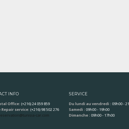
ACT INFO
SERVICE
tal Office:
(+216) 24 059 859
Du lundi au vendredi :
09h00 - 2
 Repair service:
(+216) 98 502 276
Samedi :
09h00 - 19h00
reservation@tunisia-car.com
Dimanche :
09h00 - 17h00